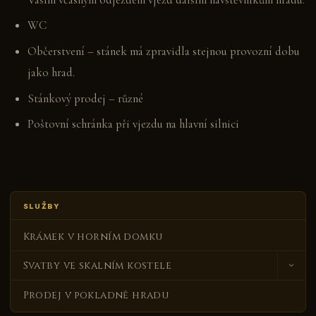
WC
Občerstvení – stánek má zpravidla stejnou provozní dobu
jako hrad.
Stánkový prodej – různé
Poštovní schránka při vjezdu na hlavní silnici
SLUŽBY
Krámek v horním domku
Svatby ve skalním kostele
Podmínky konání svateb a průběh obřadu
Prodej v pokladně hradu