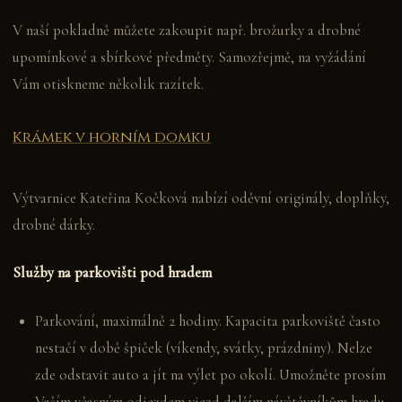
V naší pokladně můžete zakoupit např. brožurky a drobné
upomínkové a sbírkové předměty. Samozřejmě, na vyžádání
Vám otiskneme několik razítek.
Krámek v horním domku
Výtvarnice Kateřina Kočková nabízí oděvní originály, doplňky,
drobné dárky.
Služby na parkovišti pod hradem
Parkování, maximálně 2 hodiny. Kapacita parkoviště často
nestačí v době špiček (víkendy, svátky, prázdniny). Nelze
zde odstavit auto a jít na výlet po okolí. Umožněte prosím
Vaším včasným odjezdem vjezd dalším návštěvníkům hradu.