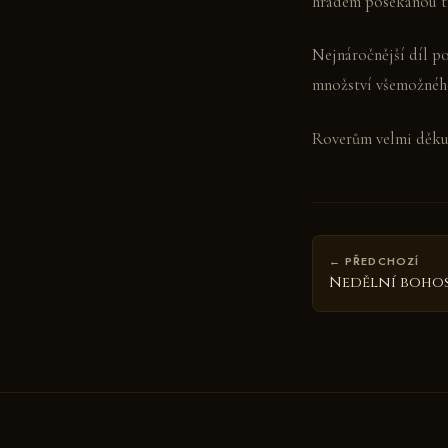
hradem posekanou tr
Nejnáročnější díl po
množství všemožnéh
Roverům velmi děkuj
← PŘEDCHOZÍ
Nedělní boho