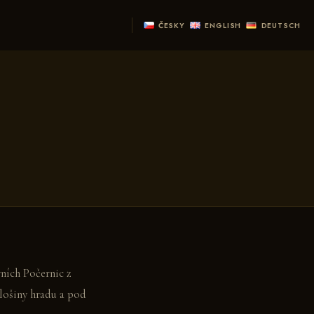
Y
ČESKY
ENGLISH
DEUTSCH
ních Počernic z
plošiny hradu a pod