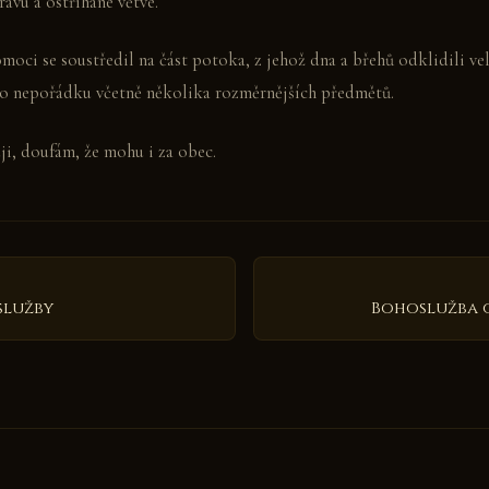
ávu a ostříhané větve.
moci se soustředil na část potoka, z jehož dna a břehů odklidili ve
o nepořádku včetně několika rozměrnějších předmětů.
i, doufám, že mohu i za obec.
služby
Bohoslužba 