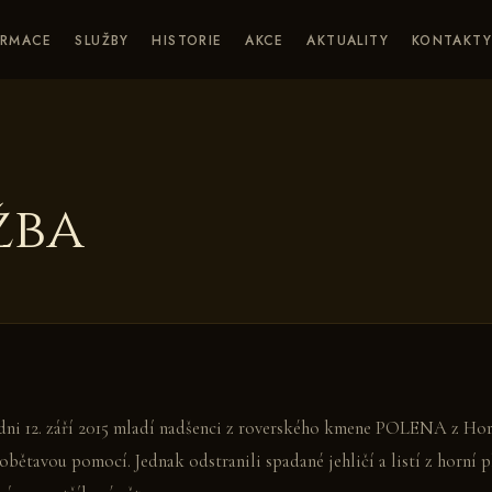
ORMACE
SLUŽBY
HISTORIE
AKCE
AKTUALITY
KONTAKT
žba
i 12. září 2015 mladí nadšenci z roverského kmene POLENA z Hor
i obětavou pomocí. Jednak odstranili spadané jehličí a listí z horní 