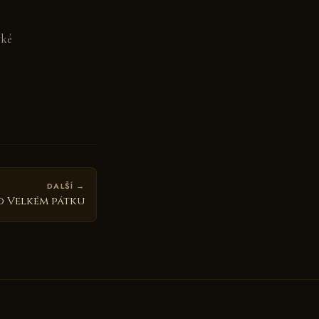
lké
DALŠÍ →
o Velkém pátku