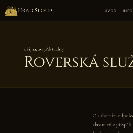
Hrad Sloup
ÚVOD
INF
4 října, 2015
Aktuality
Roverská slu
O sobotním odpoledn
vlastní vůle přispěl