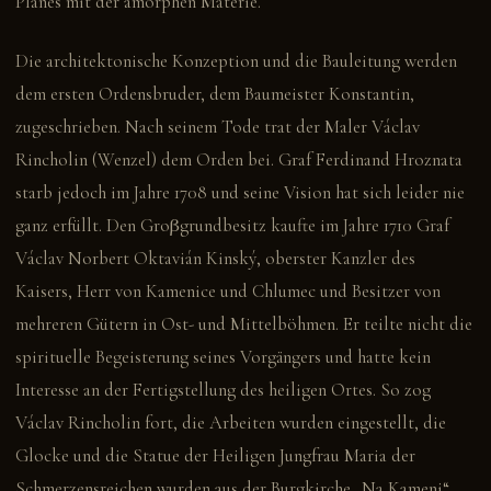
Planes mit der amorphen Materie.
Die architektonische Konzeption und die Bauleitung werden
dem ersten Ordensbruder, dem Baumeister Konstantin,
zugeschrieben. Nach seinem Tode trat der Maler Václav
Rincholin (Wenzel) dem Orden bei. Graf Ferdinand Hroznata
starb jedoch im Jahre 1708 und seine Vision hat sich leider nie
ganz erfüllt. Den Groβgrundbesitz kaufte im Jahre 1710 Graf
Václav Norbert Oktavián Kinský, oberster Kanzler des
Kaisers, Herr von Kamenice und Chlumec und Besitzer von
mehreren Gütern in Ost- und Mittelböhmen. Er teilte nicht die
spirituelle Begeisterung seines Vorgängers und hatte kein
Interesse an der Fertigstellung des heiligen Ortes. So zog
Václav Rincholin fort, die Arbeiten wurden eingestellt, die
Glocke und die Statue der Heiligen Jungfrau Maria der
Schmerzensreichen wurden aus der Burgkirche „Na Kameni“