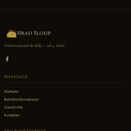
Katerina Kokorovcová, geboren von Vrtba
Hrad Sloup
Pevnost vytesaná do skály — od 13. století
NAVIGACE
Startseite
Betriebsinformationen
Geschichte
Kontakten