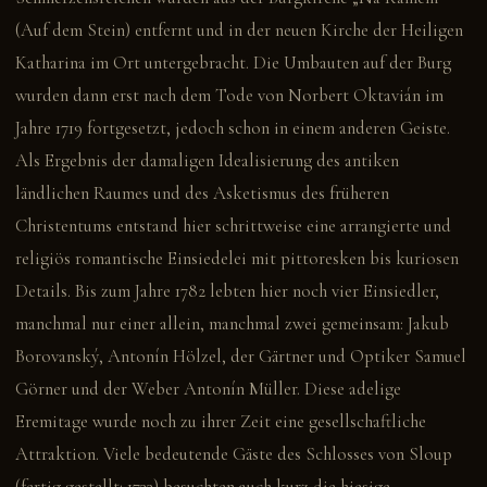
(Auf dem Stein) entfernt und in der neuen Kirche der Heiligen
Katharina im Ort untergebracht. Die Umbauten auf der Burg
wurden dann erst nach dem Tode von Norbert Oktavián im
Jahre 1719 fortgesetzt, jedoch schon in einem anderen Geiste.
Als Ergebnis der damaligen Idealisierung des antiken
ländlichen Raumes und des Asketismus des früheren
Christentums entstand hier schrittweise eine arrangierte und
religiös romantische Einsiedelei mit pittoresken bis kuriosen
Details. Bis zum Jahre 1782 lebten hier noch vier Einsiedler,
manchmal nur einer allein, manchmal zwei gemeinsam: Jakub
Borovanský, Antonín Hölzel, der Gärtner und Optiker Samuel
Görner und der Weber Antonín Müller. Diese adelige
Eremitage wurde noch zu ihrer Zeit eine gesellschaftliche
Attraktion. Viele bedeutende Gäste des Schlosses von Sloup
(fertig gestellt: 1733) besuchten auch kurz die hiesige