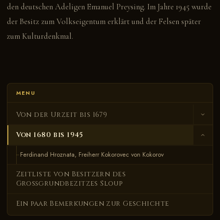
den deutschen Adeligen Emanuel Preysing. Im Jahre 1945 wurde
der Besitz zum Volkseigentum erklärt und der Felsen später
zum Kulturdenkmal.
MENU
Von der Urzeit bis 1679
Besiedeln von Sloup
Von 1680 bis 1945
Mikes Pancir
Ferdinand Hroznata, Freiherr Kokorovec von Kokorov
Sechsstädtebund
Zeitliste von Besitzern des
Großgrundbezitzes Sloup
Adelfamilie Salhausen von Salhausen und am Markvartic
Ein paar Bemerkungen zur Geschichte
Zdenek Lev Libstejnský von Kolovraty