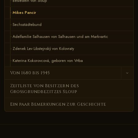
Besiedeln von Sloup
Mikes Pancir
Sechsstädtebund
Adelfamilie Salhausen von Salhausen und am Markvartic
Zdenek Lev Libstejnský von Kolovraty
Katerina Kokorovcová, geboren von Vrtba
Von 1680 bis 1945
Ferdinand Hroznata, Freiherr Kokorovec von Kokorov
Zeitliste von Besitzern des
Großgrundbezitzes Sloup
Ein paar Bemerkungen zur Geschichte