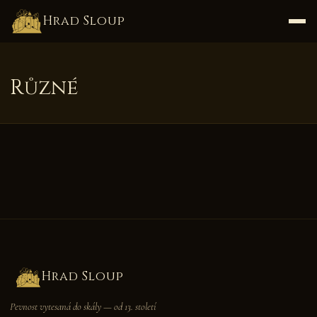
Hrad Sloup
Různé
Hrad Sloup
Pevnost vytesaná do skály — od 13. století